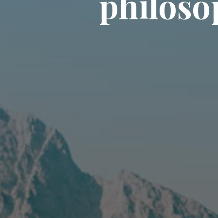
p
h
i
l
o
s
o