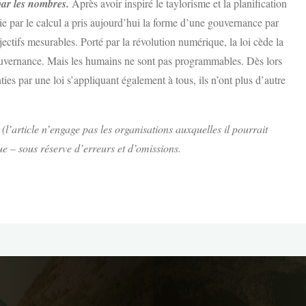
ar les nombres.
Après avoir inspiré le taylorisme et la planification
ie par le calcul a pris aujourd’hui la forme d’une gouvernance par
bjectifs mesurables. Porté par la révolution numérique, la loi cède la
uvernance. Mais les humains ne sont pas programmables. Dès lors
nties par une loi s’appliquant également à tous, ils n’ont plus d’autre
 (l’article n’engage pas les organisations auxquelles il pourrait
que – sous réserve d’erreurs et d’omissions.