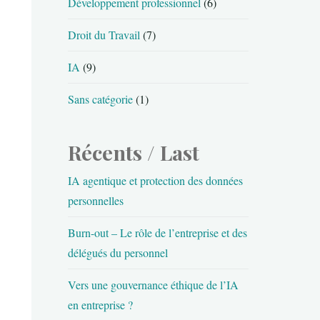
Développement professionnel
(6)
Droit du Travail
(7)
Gaspard Koenig
IA
(9)
Sans catégorie
(1)
La fin de l’individu
Voyage d’un philosophe au pays de l’intelligence a
Récents / Last
VOIR LE LIVRE
IA agentique et protection des données
personnelles
Burn-out – Le rôle de l’entreprise et des
délégués du personnel
Vers une gouvernance éthique de l’IA
en entreprise ?