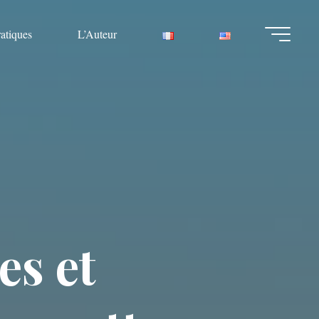
ratiques
L’Auteur
e
s
e
t