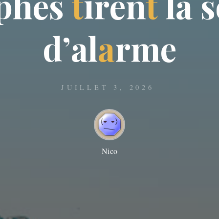
p
h
e
s
t
i
r
e
n
t
l
a
s
d
’
a
l
a
r
m
e
JUILLET 3, 2026
Nico