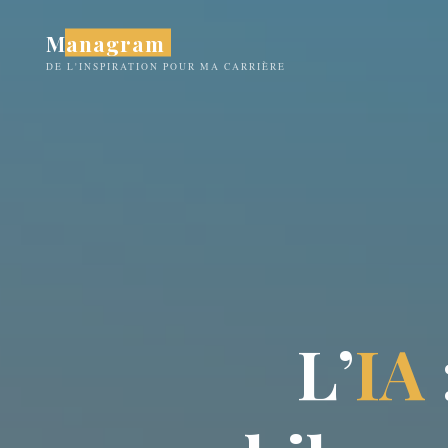
Aller
Managram
au
contenu
DE L'INSPIRATION POUR MA CARRIÈRE
L
’
I
A