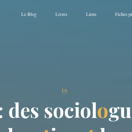
Le Blog
Livres
Liens
Fiches p
IA
:
d
e
s
s
o
c
i
o
l
o
g
u