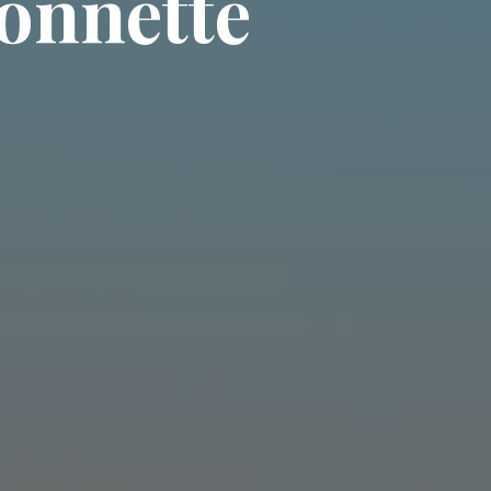
o
n
n
e
t
t
e