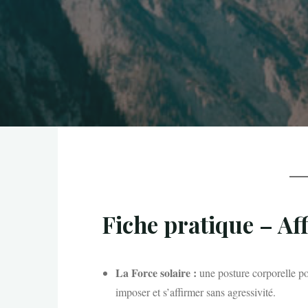
Fiche pratique – Af
La Force solaire :
une posture corporelle p
imposer et s’affirmer sans agressivité.