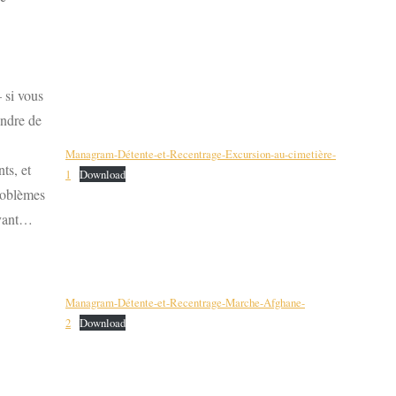
 si vous
endre de
Managram-Détente-et-Recentrage-Excursion-au-cimetière-
ts, et
1
Download
roblèmes
ivant…
Managram-Détente-et-Recentrage-Marche-Afghane-
2
Download