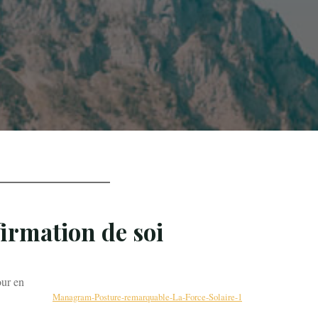
firmation de soi
our en
Managram-Posture-remarquable-La-Force-Solaire-1