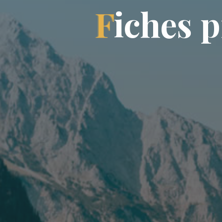
F
i
c
h
e
s
p