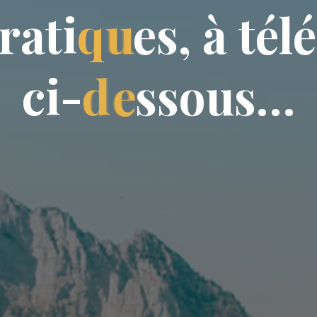
r
a
t
i
q
u
e
s
,
à
t
é
l
é
c
i
-
d
e
s
s
o
u
s
…