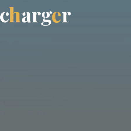
c
h
a
r
g
e
r