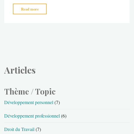
"Bienvenue
Read more
sur
le
site
du
Managram"
Articles
Thème / Topic
Développement personnel
(7)
Développement professionnel
(6)
Droit du Travail
(7)