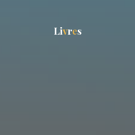
L
i
v
r
e
s