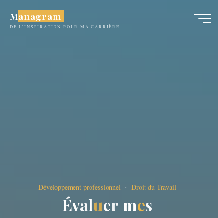
Aller
Managram
au
DE L'INSPIRATION POUR MA CARRIÈRE
contenu
Développement professionnel
Droit du Travail
É
v
a
l
u
e
r
m
e
s