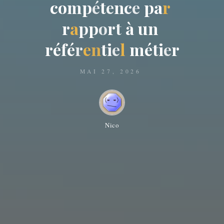
c
o
m
p
é
t
e
n
c
e
p
a
r
r
a
p
p
o
r
t
à
u
n
r
é
f
é
r
e
n
t
i
e
l
m
é
t
i
e
r
MAI 27, 2026
Nico