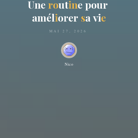
U
n
e
r
o
u
t
i
n
e
p
o
u
r
a
m
é
l
i
o
r
e
r
s
a
v
i
e
MAI 27, 2026
Nico