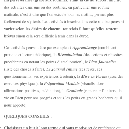
La persévérance (grâce aux routines) étant la clé du succès
, inscrire
des activités dans une ou des routines, en particulier une routine
matinale, c’est-à-dire que l’on exécute tous les matins, permet plus
peuvent
facilement de s’y tenir. Les activités à inscrire dans cette routine
varier selon les désirs de chacun, toutefois il faut qu’elles restent
brèves
sinon cela sera difficile à tenir dans la durée.
Apprentissage
Ces activités peuvent être par exemple :
l’
(combinant
Récapitulation
pratique et lecture théorique), la
(
des actions et réussites
Plan Journalier
précédentes en notant les points d’amélioration), le
Journal Intime
(liste des choses à faire),
Le
(ses rêves, ses
,
Mise en Forme
questionnements, ses expériences à retenir)
la
(avec des
Préparation Mentale
exercices physiques), la
(visualisations,
Gratitude
affirmations positives, méditation), la
(remercier l’univers, la
vie ou Dieu pour nos progrès et tous les petits ou grands bonheurs qu’il
nous apporte).
QUELQUES CONSEILS :
Choisissez un but à long terme qui vous motive
(et de préférence qui