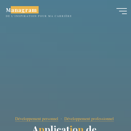
Aller
Managram
au
DE L'INSPIRATION POUR MA CARRIÈRE
contenu
Développement personnel
Développement professionnel
A
p
p
l
i
c
a
t
i
o
n
d
e