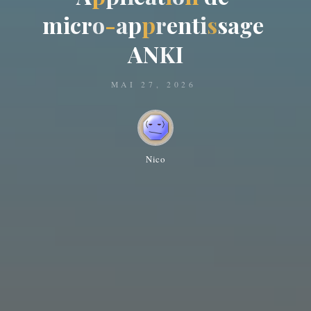
m
i
c
r
o
-
a
p
p
r
e
n
t
i
s
s
a
g
e
A
N
K
I
MAI 27, 2026
Nico