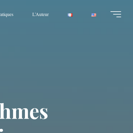
ratiques
L’Auteur
h
m
e
s