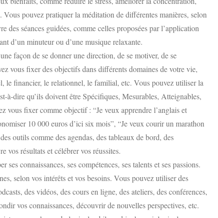
x bienfaits, comme réduire le stress, améliorer la concentration,
tc. Vous pouvez pratiquer la méditation de différentes manières, selon
vre des séances guidées, comme celles proposées par l’application
dant d’un minuteur ou d’une musique relaxante.
t une façon de se donner une direction, de se motiver, de se
z vous fixer des objectifs dans différents domaines de votre vie,
 le financier, le relationnel, le familial, etc. Vous pouvez utiliser la
-à-dire qu’ils doivent être Spécifiques, Mesurables, Atteignables,
z vous fixer comme objectif : “Je veux apprendre l’anglais et
conomiser 10 000 euros d’ici six mois”, “Je veux courir un marathon
er des outils comme des agendas, des tableaux de bord, des
re vos résultats et célébrer vos réussites.
r ses connaissances, ses compétences, ses talents et ses passions.
s, selon vos intérêts et vos besoins. Vous pouvez utiliser des
dcasts, des vidéos, des cours en ligne, des ateliers, des conférences,
ondir vos connaissances, découvrir de nouvelles perspectives, etc.