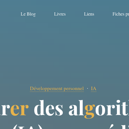
Le Blog
Livres
Liens
Fiches p
Développement personnel
IA
i
r
e
r
d
e
s
a
l
g
o
r
i
t