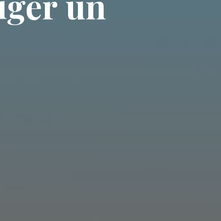
i
g
e
r
u
n