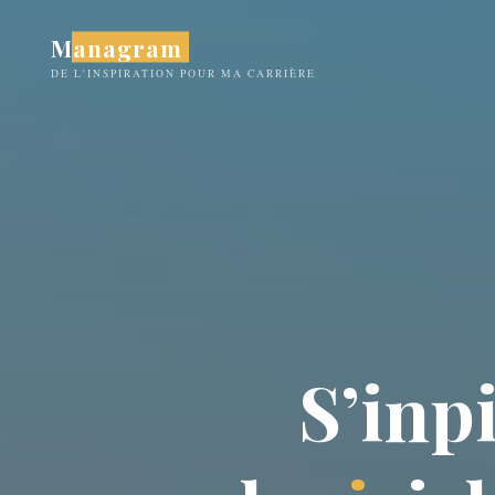
Aller
Managram
au
contenu
DE L'INSPIRATION POUR MA CARRIÈRE
S
’
i
n
p