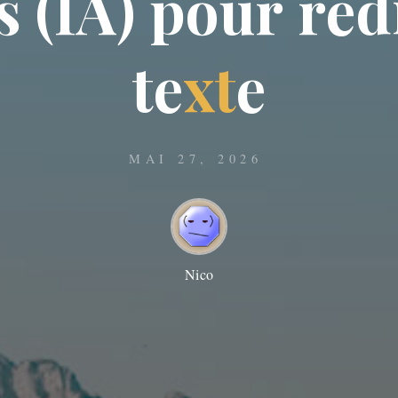
s
(
I
A
)
p
o
u
r
r
é
d
t
e
x
t
e
MAI 27, 2026
Nico