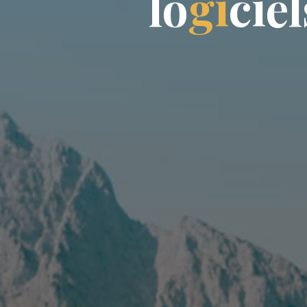
l
o
g
i
c
i
e
l