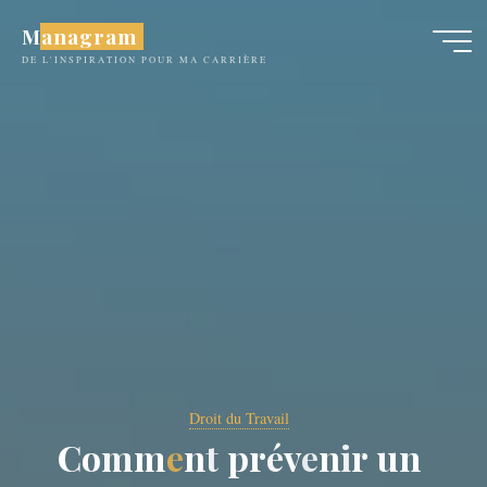
Aller
Managram
au
DE L'INSPIRATION POUR MA CARRIÈRE
contenu
Droit du Travail
C
o
m
m
e
n
t
p
r
é
v
e
n
i
r
u
n