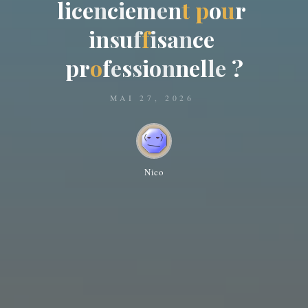
l
i
c
e
n
c
i
e
m
e
n
t
p
o
u
r
i
n
s
u
f
f
i
s
a
n
c
e
p
r
o
f
e
s
s
i
o
n
n
e
l
l
e
?
MAI 27, 2026
Nico