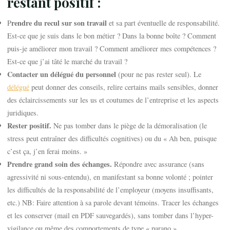
restant positif :
rendre du recul sur son travail
P
et sa part éventuelle de responsabilité.
Est-ce que je suis dans le bon métier ? Dans la bonne boîte ? Comment
puis-je améliorer mon travail ? Comment améliorer mes compétences ?
Est-ce que j’ai tâté le marché du travail ?
Contacter un délégué du personnel
(pour ne pas rester seul). Le
délégué
peut donner des conseils, relire certains mails sensibles, donner
des éclaircissements sur les us et coutumes de l’entreprise et les aspects
juridiques.
Rester positif.
Ne pas tomber dans le piège de la démoralisation (le
stress peut entraîner des difficultés cognitives) ou du « Ah ben, puisque
c’est ça, j’en ferai moins. »
Prendre grand soin des échanges.
Répondre avec assurance (sans
agressivité ni sous-entendu), en manifestant sa bonne volonté ; pointer
les difficultés de la responsabilité de l’employeur (moyens insuffisants,
etc.) NB: Faire attention à sa parole devant témoins. Tracer les échanges
et les conserver (mail en PDF sauvegardés), sans tomber dans l’hyper-
vigilance ou même des comportements de type « parano »