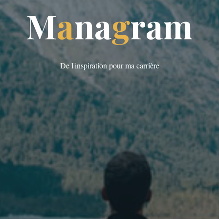
M
a
M
n
a
g
m
r
a
m
De l'inspiration pour ma carrière